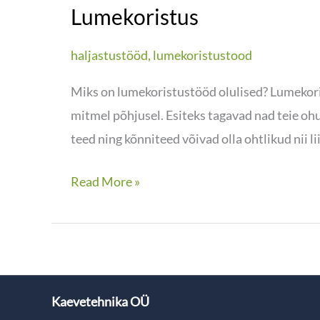
Lumekoristus
haljastustööd
,
lumekoristustood
Miks on lumekoristustööd olulised? Lumekori
mitmel põhjusel. Esiteks tagavad nad teie oh
teed ning kõnniteed võivad olla ohtlikud nii li
Read More »
Kaevetehnika OÜ