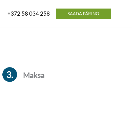
+372 58 034 258
SAADA PÄRING
3.
Maksa