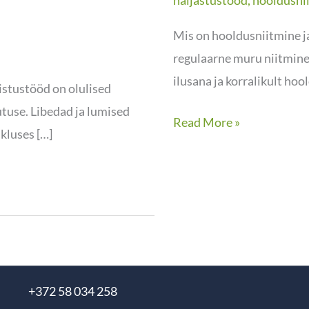
haljastustööd
,
hooldusni
Mis on hooldusniitmine j
regulaarne muru niitmine
ilusana ja korralikult hoo
stustööd on olulised
utuse. Libedad ja lumised
Read More »
ikluses […]
+372 58 034 258