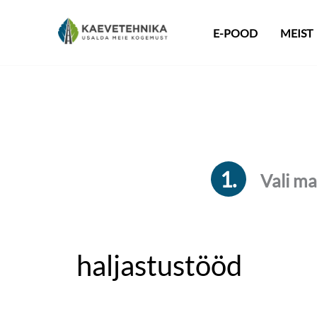
Skip
E-POOD
MEIST
to
content
1.
Vali ma
haljastustööd