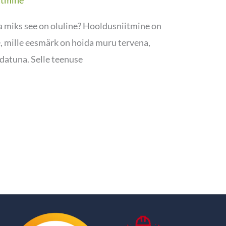
itmine
a miks see on oluline? Hooldusniitmine on
, mille eesmärk on hoida muru tervena,
ldatuna. Selle teenuse